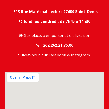
📍
13 Rue Maréchal Leclerc 97400 Saint-Denis
⏰
lundi au vendredi, de 7h45 à 14h30
🍽️
Sur place, à emporter et en livraison
📞 +262.262.21.75.00
Suivez-nous sur
Facebook
&
Instagram